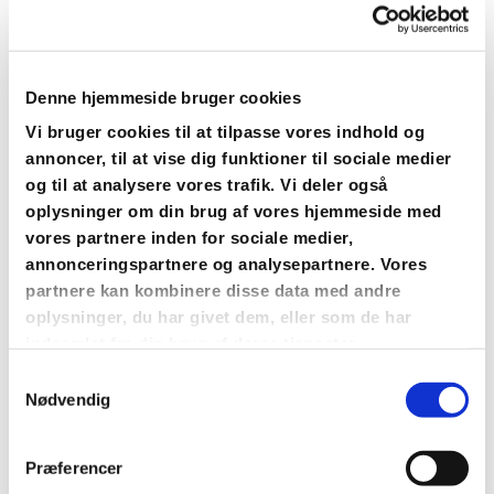
Denne hjemmeside bruger cookies
Referater 2025
Vi bruger cookies til at tilpasse vores indhold og
annoncer, til at vise dig funktioner til sociale medier
Læs mere her
og til at analysere vores trafik. Vi deler også
oplysninger om din brug af vores hjemmeside med
vores partnere inden for sociale medier,
annonceringspartnere og analysepartnere. Vores
partnere kan kombinere disse data med andre
oplysninger, du har givet dem, eller som de har
Referater 2024
indsamlet fra din brug af deres tjenester.
Samtykkevalg
Læs mere her
Nødvendig
Præferencer